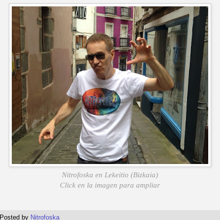
Nitrofoska en Lekeitio (Bizkaia)
Click en la imagen para ampliar
Posted by
Nitrofoska