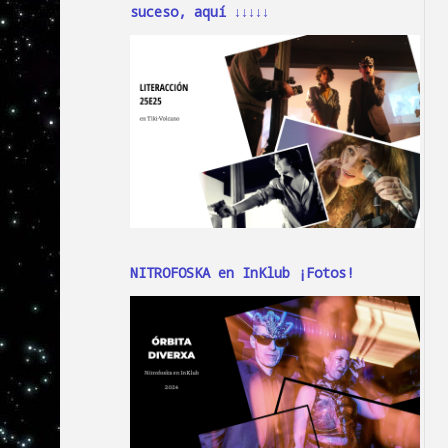
suceso, aquí ↓↓↓↓↓
NITROFOSKA en InKlub ¡Fotos!