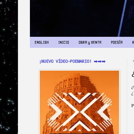
ENGLISH
INICIO
OBRA y VENTA
POESÍA
¡NUEVO VÍDEO-POEMARIO! ➡️➡️➡️
¿
¿
P