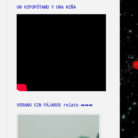
UN HIPOPÓTAMO Y UNA NIÑA
VERANO SIN PÁJAROS relato ➡️➡️➡️