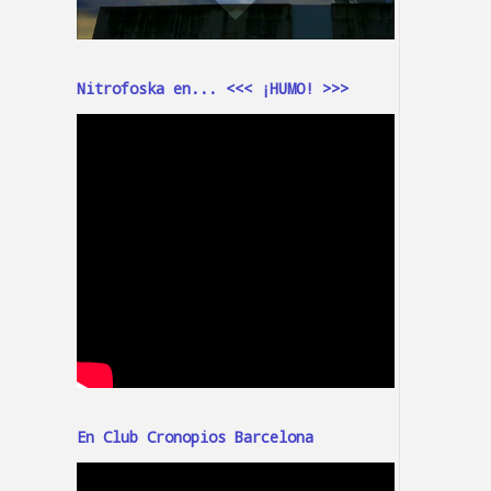
Nitrofoska en... <<< ¡HUMO! >>>
En Club Cronopios Barcelona