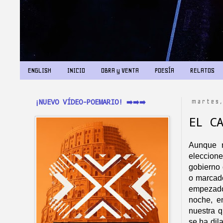
ENGLISH
INICIO
OBRA y VENTA
POESÍA
RELATOS
¡NUEVO VÍDEO-POEMARIO! ➡️➡️➡️
martes,
EL C
Aunque n
eleccio
gobierno 
o marcado
empezado 
noche, e
nuestra q
se ha dil