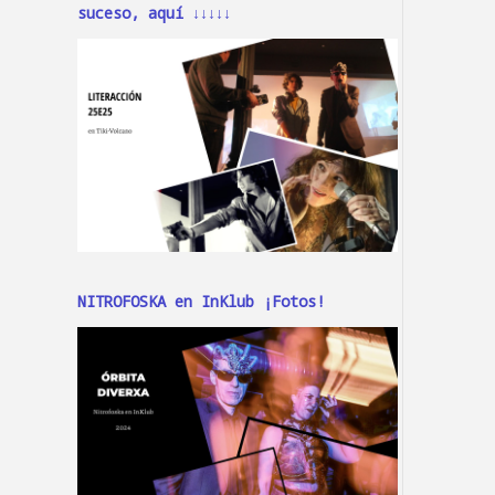
suceso, aquí ↓↓↓↓↓
NITROFOSKA en InKlub ¡Fotos!