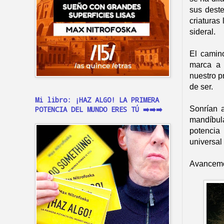
sus deste
criaturas
sideral.
El camino
marca a 
nuestro p
de ser.
Mi libro: ¡HAZ ALGO! LA PRIMERA
Sonrían a
POTENCIA DEL MUNDO ERES TÚ ➡️➡️➡️
mandíbula
potencia
universal
Avancemos